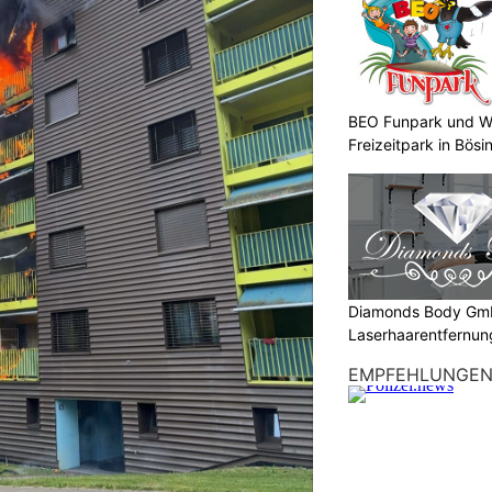
BEO Funpark und W
Freizeitpark in Bösi
Diamonds Body Gmb
Laserhaarentfernung
Tattooentfernung
EMPFEHLUNGE