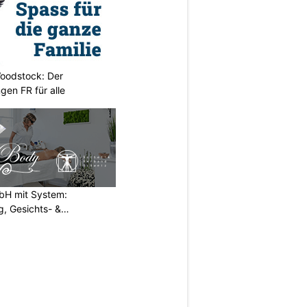
oodstock: Der
ngen FR für alle
H mit System:
, Gesichts- &
N