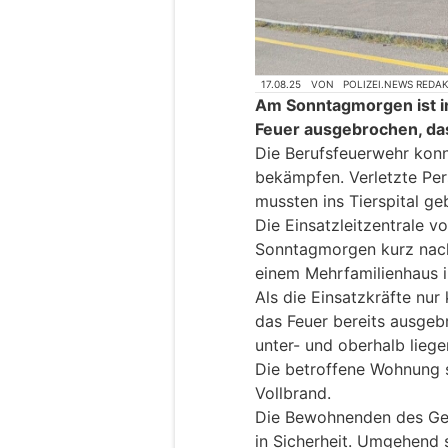
17.08.25
VON
POLIZEI.NEWS REDA
Am Sonntagmorgen ist in
Feuer ausgebrochen, das 
Die Berufsfeuerwehr konn
bekämpfen. Verletzte Per
mussten ins Tierspital g
Die Einsatzleitzentrale v
Sonntagmorgen kurz nach 
einem Mehrfamilienhaus i
Als die Einsatzkräfte nur 
das Feuer bereits ausgeb
unter- und oberhalb lie
Die betroffene Wohnung 
Vollbrand.
Die Bewohnenden des Geb
in Sicherheit. Umgehend 