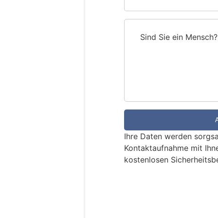
Sind Sie ein Mensch?
S
i
n
d
S
i
e
e
Ihre Daten werden sorgsa
i
Kontaktaufnahme mit Ihn
n
kostenlosen Sicherheitsb
M
e
n
s
c