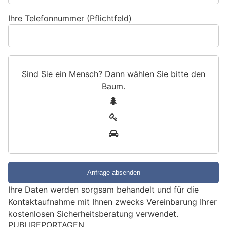
Ihre Telefonnummer (Pflichtfeld)
Sind Sie ein Mensch? Dann wählen Sie bitte
den
Baum
.
S
1
i
2
n
3
d
S
i
e
e
Ihre Daten werden sorgsam behandelt und für die
i
Kontaktaufnahme mit Ihnen zwecks Vereinbarung Ihrer
n
kostenlosen Sicherheitsberatung verwendet.
M
PUBLIREPORTAGEN