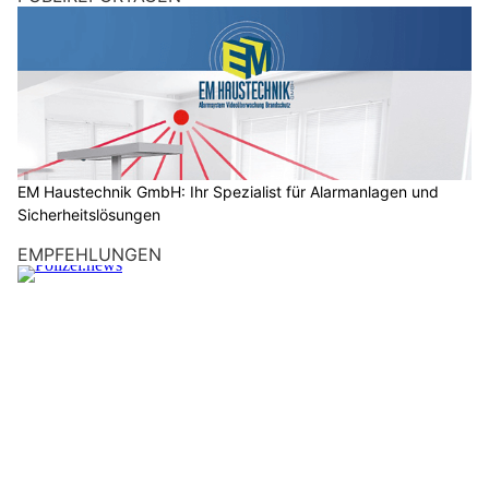
e
n
s
c
h
?
D
a
EM Haustechnik GmbH: Ihr Spezialist für Alarmanlagen und
Sicherheitslösungen
n
n
EMPFEHLUNGEN
w
ä
h
l
e
n
S
i
e