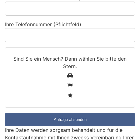
Ihre Telefonnummer (Pflichtfeld)
Sind Sie ein Mensch? Dann wählen Sie bitte
den
Stern
.
S
1
i
2
n
3
d
S
i
e
e
Ihre Daten werden sorgsam behandelt und für die
i
Kontaktaufnahme mit Ihnen zwecks Vereinbarung Ihrer