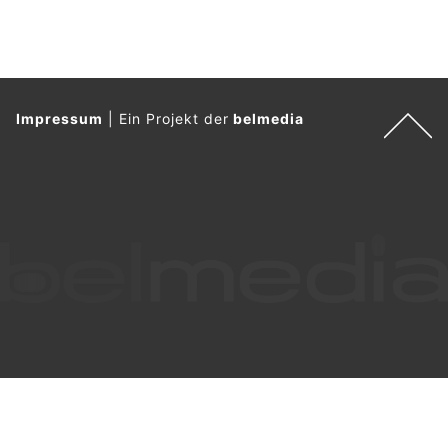
Weiterlesen
St.Gallen SG: Neun Verkehrssünder innert 24
Stunden aus dem Verkehr gezogen
27.07.26
VON
POLIZEI.NEWS REDAKTION
Zwischen Sonntagmorgen und Montagmorgen (27.07.2026)
hat die Kantonspolizei St.Gallen insgesamt neun Personen
angehalten, die fahrunfähig, alkoholisiert oder ohne gültigen
Führerausweis im Strassenverkehr unterwegs waren.
Ein Mann hatte zuvor einen Parkschaden verursacht und sich
von der Örtlichkeit entfernt, ohne sich um den entstandenen
Sachschaden zu kümmern. Er konnte kurze Zeit später
angehalten und kontrolliert werden. In Buchs stürzte ein 75-
jähriger alkoholisierter E-Bike-Fahrer und wurde ins Spital
gebracht. Die zuständigen Administrativbehörden prüfen
Massnahmen.
Weiterlesen