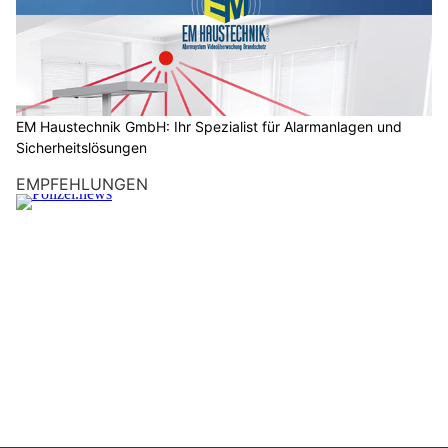
s
c
h
?
D
a
EM Haustechnik GmbH: Ihr Spezialist für Alarmanlagen und
Sicherheitslösungen
n
n
EMPFEHLUNGEN
w
ä
h
l
e
n
S
i
e
b
i