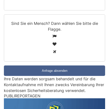
Sind Sie ein Mensch? Dann wählen Sie bitte
die
Flagge
.
S
1
i
2
n
3
d
S
i
e
e
Ihre Daten werden sorgsam behandelt und für die
i
Kontaktaufnahme mit Ihnen zwecks Vereinbarung Ihrer
n
kostenlosen Sicherheitsberatung verwendet.
M
PUBLIREPORTAGEN
e
n