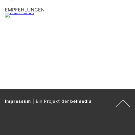
F
EMPFEHLUNGEN
l
a
g
g
e
.
Impressum
|
Ein Projekt der
belmedia