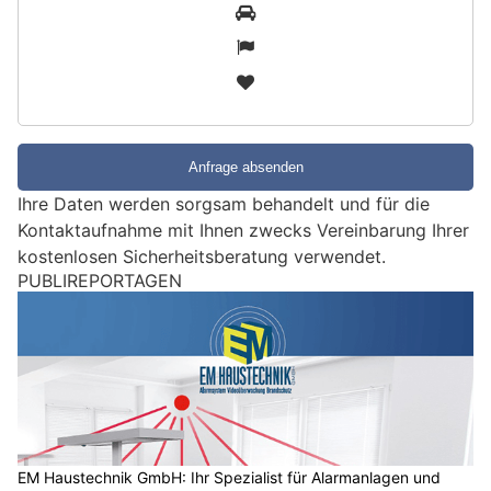
S
1
i
2
n
3
d
S
i
e
e
Ihre Daten werden sorgsam behandelt und für die
i
Kontaktaufnahme mit Ihnen zwecks Vereinbarung Ihrer
n
kostenlosen Sicherheitsberatung verwendet.
M
PUBLIREPORTAGEN
e
n
s
c
h
?
D
a
EM Haustechnik GmbH: Ihr Spezialist für Alarmanlagen und