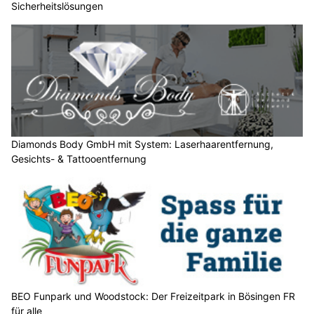
Sicherheitslösungen
n
n
w
ä
h
l
e
n
S
Diamonds Body GmbH mit System: Laserhaarentfernung,
Gesichts- & Tattooentfernung
i
e
b
i
t
t
e
d
i
BEO Funpark und Woodstock: Der Freizeitpark in Bösingen FR
e
für alle