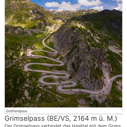
Gotthardpass
Grimselpass (BE/VS, 2164 m ü. M.)
Der Grimselpass verbindet das Haslital mit dem Goms