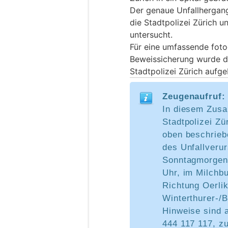
Der genaue Unfallhergan
die Stadtpolizei Zürich u
untersucht.
Für eine umfassende foto
Beweissicherung wurde de
Stadtpolizei Zürich aufge
Zeugenaufruf:
In diesem Zus
Stadtpolizei Z
oben beschrieb
des Unfallveru
Sonntagmorgen,
Uhr, im Milchbu
Richtung Oerli
Winterthurer-/
Hinweise sind a
444 117 117, zu