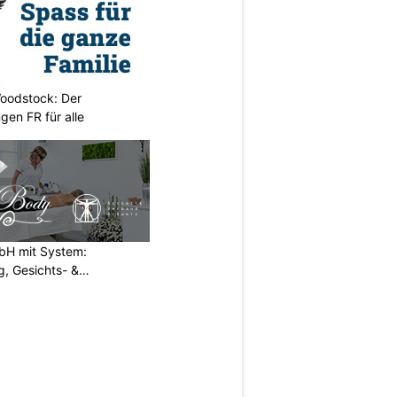
oodstock: Der
ngen FR für alle
H mit System:
, Gesichts- &
N