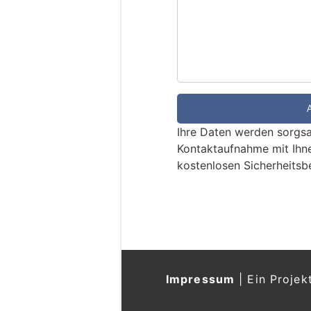
S
i
n
d
S
i
e
e
Ihre Daten werden sorgsa
i
Kontaktaufnahme mit Ihn
n
kostenlosen Sicherheitsb
M
e
n
s
c
h
?
Impressum
|
Ein Projek
D
a