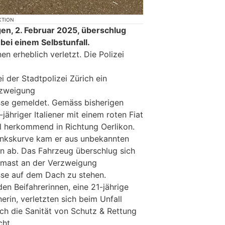
KTION
n, 2. Februar 2025, überschlug
 bei einem Selbstunfall.
n erheblich verletzt. Die Polizei
 der Stadtpolizei Zürich ein
rzweigung
sse gemeldet. Gemäss bisherigen
jähriger Italiener mit einem roten Fiat
 herkommend in Richtung Oerlikon.
inkskurve kam er aus unbekannten
n ab. Das Fahrzeug überschlug sich
lmast an der Verzweigung
sse auf dem Dach zu stehen.
en Beifahrerinnen, eine 21-jährige
nerin, verletzten sich beim Unfall
rch die Sanität von Schutz & Rettung
cht.