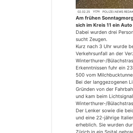
02.02.25
VON
POLIZEI.NEWS REDA
Am frühen Sonntagmorge
sich im Kreis 11 ein Auto
Dabei wurden drei Persone
sucht Zeugen.
Kurz nach 3 Uhr wurde bei
Verkehrsunfall an der Ve
Winterthurer-/Bülachstra
Erkenntnissen fuhr ein 23-
500 vom Milchbucktunnel
Bei der langgezogenen L
Gründen von der Fahrbah
und kam beim Lichtsigna
Winterthurer-/Bülachstra
Der Lenker sowie die beid
und eine 22-jährige Italie
erheblich. Sie wurden du
Zürich in ein Spital gebra