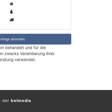
1
2
3
m behandelt und für die
en zwecks Vereinbarung Ihrer
eratung verwendet.
t der
belmedia