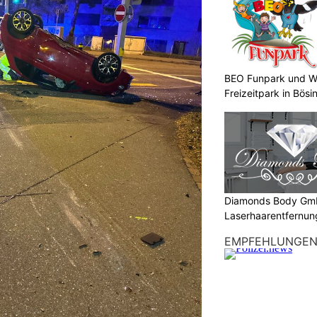
BEO Funpark und W
Freizeitpark in Bösi
Diamonds Body Gmb
Laserhaarentfernung
Tattooentfernung
EMPFEHLUNGE