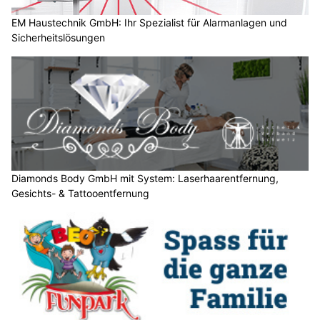
D
a
EM Haustechnik GmbH: Ihr Spezialist für Alarmanlagen und
Sicherheitslösungen
n
n
w
ä
h
l
e
n
S
Diamonds Body GmbH mit System: Laserhaarentfernung,
Gesichts- & Tattooentfernung
i
e
b
i
t
t
e
d