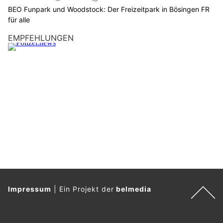
i
BEO Funpark und Woodstock: Der Freizeitpark in Bösingen FR
e
für alle
F
EMPFEHLUNGEN
l
a
g
g
e
.
Impressum
|
Ein Projekt der
belmedia