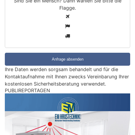
Sind Sie ein Mensch? Dann wählen Sie bitte
die
Flagge
.
S
1
i
2
n
3
d
S
i
e
e
Ihre Daten werden sorgsam behandelt und für die
i
Kontaktaufnahme mit Ihnen zwecks Vereinbarung Ihrer
n
kostenlosen Sicherheitsberatung verwendet.
M
PUBLIREPORTAGEN
e
n
s
c
h
?