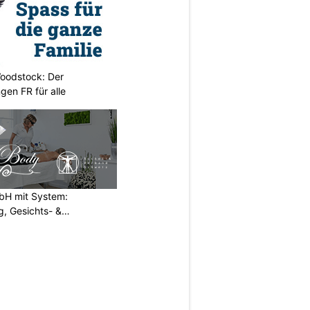
oodstock: Der
ngen FR für alle
H mit System:
, Gesichts- &
N