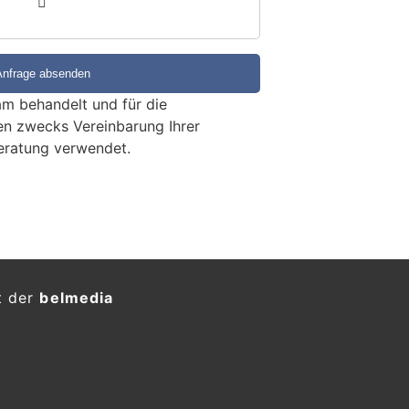
m behandelt und für die
en zwecks Vereinbarung Ihrer
eratung verwendet.
rwagen prallt im
en Verkehrsteiler &amp;
KTION
0.07.2026) ist ein 65-jähriger Mann
auf der Stadtautobahn im
.
htung Stadt St.Gallen musste
errt werden. Der 65-Jährige blieb