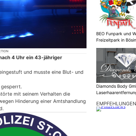
BEO Funpark und W
Freizeitpark in Bösi
KTION
 nach 4 Uhr ein 43-jähriger
eingestuft und musste eine Blut- und
Diamonds Body Gmb
gesperrt.
Laserhaarentfernung
störte mit seinem Verhalten die
Tattooentfernung
r wegen Hinderung einer Amtshandlung
EMPFEHLUNGE
d.