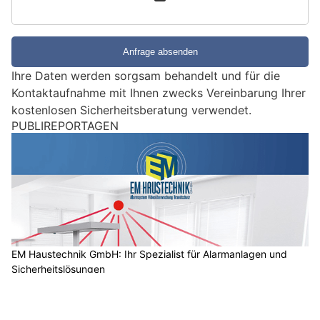
S
i
e
e
Ihre Daten werden sorgsam behandelt und für die
i
Kontaktaufnahme mit Ihnen zwecks Vereinbarung Ihrer
n
kostenlosen Sicherheitsberatung verwendet.
M
e
Polizeischule Ostschweiz: Wo der Polizeiberuf
n
von morgen beginnt
s
c
h
?
D
a
n
n
w