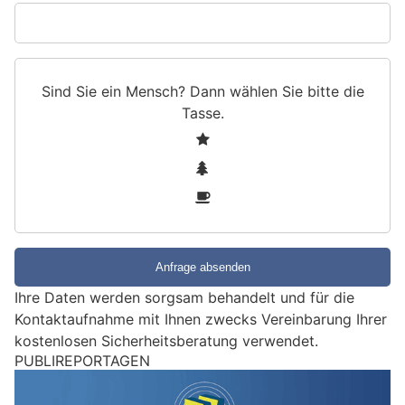
Sind Sie ein Mensch? Dann wählen Sie bitte
die
Tasse
.
S
1
i
2
n
3
d
S
i
e
e
Ihre Daten werden sorgsam behandelt und für die
i
Kontaktaufnahme mit Ihnen zwecks Vereinbarung Ihrer
n
kostenlosen Sicherheitsberatung verwendet.
M
e
Zimmerwald BE: Auto überschlägt sich und
n
landet auf Hausgrundstück – Lenkerin verletzt