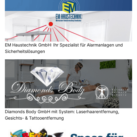
n
s
c
h
?
D
a
EM Haustechnik GmbH: Ihr Spezialist für Alarmanlagen und
Sicherheitslösungen
n
n
w
ä
h
l
e
n
S
Diamonds Body GmbH mit System: Laserhaarentfernung,
Gesichts- & Tattooentfernung
i
e
b