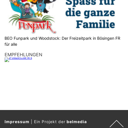
i
t
t
e
d
a
BEO Funpark und Woodstock: Der Freizeitpark in Bösingen FR
s
für alle
H
EMPFEHLUNGEN
e
r
z
.
Impressum
|
Ein Projekt der
belmedia