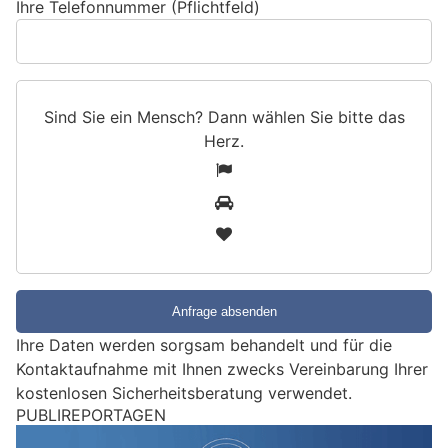
Ihre Telefonnummer (Pflichtfeld)
Sind Sie ein Mensch? Dann wählen Sie bitte
das
Herz
.
S
1
i
2
n
3
d
S
i
e
e
Ihre Daten werden sorgsam behandelt und für die
i
Kontaktaufnahme mit Ihnen zwecks Vereinbarung Ihrer
n
kostenlosen Sicherheitsberatung verwendet.
M
PUBLIREPORTAGEN
e