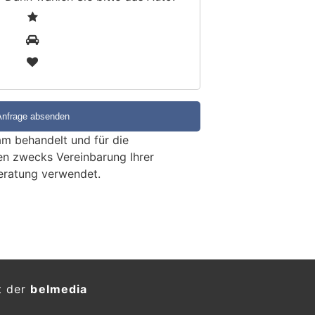
1
2
3
m behandelt und für die
en zwecks Vereinbarung Ihrer
eratung verwendet.
hriger kracht mit Tesla in
olwert festgestellt
KTION
vor 7 Uhr war ein 32-Jähriger mit
n allgemeine Richtung Bern
 blieb bei einem Selbstunfall