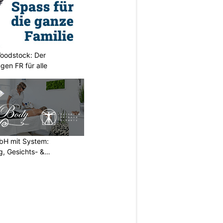
oodstock: Der
ngen FR für alle
H mit System:
, Gesichts- &
N