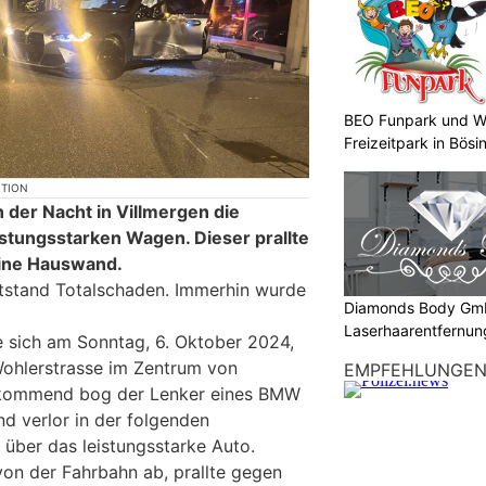
BEO Funpark und W
Freizeitpark in Bösi
KTION
n der Nacht in Villmergen die
istungsstarken Wagen. Dieser prallte
ine Hauswand.
stand Totalschaden. Immerhin wurde
Diamonds Body Gmb
Laserhaarentfernung
te sich am Sonntag, 6. Oktober 2024,
Tattooentfernung
Wohlerstrasse im Zentrum von
EMPFEHLUNGE
n kommend bog der Lenker eines BMW
nd verlor in der folgenden
 über das leistungsstarke Auto.
on der Fahrbahn ab, prallte gegen