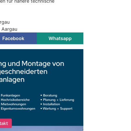
gen für nähere technische
argau
i Aargau
Facebook
Whatsapp