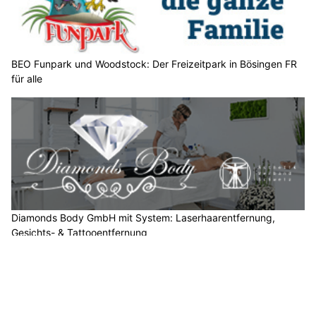
l
e
n
S
BEO Funpark und Woodstock: Der Freizeitpark in Bösingen FR
für alle
i
e
b
i
t
t
e
d
e
Diamonds Body GmbH mit System: Laserhaarentfernung,
n
Gesichts- & Tattooentfernung
L
EMPFEHLUNGEN
K
W
.