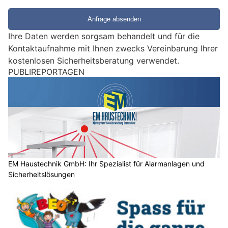
i
e
e
Ihre Daten werden sorgsam behandelt und für die
i
Kontaktaufnahme mit Ihnen zwecks Vereinbarung Ihrer
n
kostenlosen Sicherheitsberatung verwendet.
M
PUBLIREPORTAGEN
e
n
s
c
h
?
D
a
EM Haustechnik GmbH: Ihr Spezialist für Alarmanlagen und
Sicherheitslösungen
n
n
w
ä
h