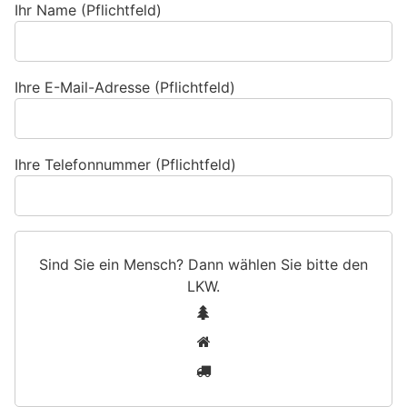
Ihr Name (Pflichtfeld)
Ihre E-Mail-Adresse (Pflichtfeld)
Ihre Telefonnummer (Pflichtfeld)
Sind Sie ein Mensch? Dann wählen Sie bitte
den
LKW
.
S
1
i
2
n
3
d
S