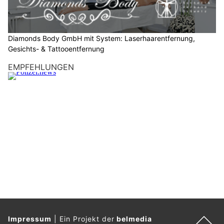
t
e
d
a
Diamonds Body GmbH mit System: Laserhaarentfernung,
s
Gesichts- & Tattooentfernung
H
EMPFEHLUNGEN
a
u
s
.
Impressum
|
Ein Projekt der
belmedia