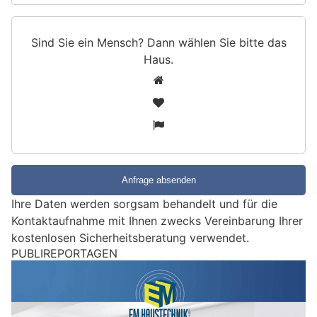
Sind Sie ein Mensch? Dann wählen Sie bitte
das
Haus
.
S
1
i
2
n
3
d
S
i
e
e
Ihre Daten werden sorgsam behandelt und für die
i
Kontaktaufnahme mit Ihnen zwecks Vereinbarung Ihrer
n
kostenlosen Sicherheitsberatung verwendet.
M
PUBLIREPORTAGEN
e
n
s
c