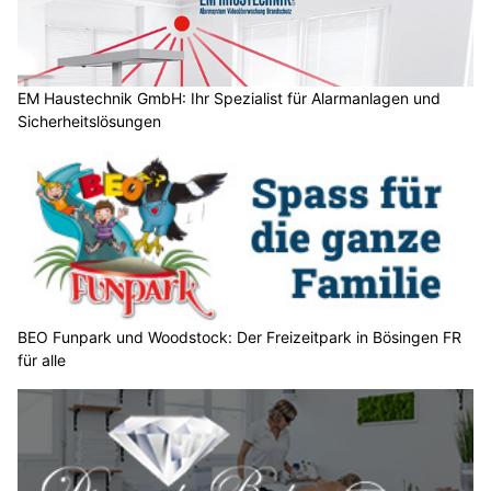
h
?
D
a
EM Haustechnik GmbH: Ihr Spezialist für Alarmanlagen und
Sicherheitslösungen
n
n
w
ä
h
l
e
n
S
BEO Funpark und Woodstock: Der Freizeitpark in Bösingen FR
für alle
i
e
b
i
t