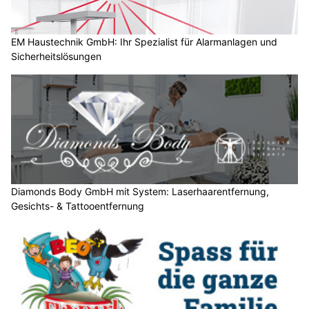
?
D
a
EM Haustechnik GmbH: Ihr Spezialist für Alarmanlagen und
Sicherheitslösungen
n
n
w
ä
h
l
e
n
S
Diamonds Body GmbH mit System: Laserhaarentfernung,
Gesichts- & Tattooentfernung
i
e
b
i
t
t
e