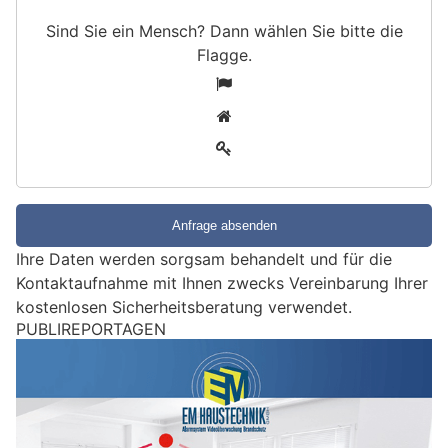
Sind Sie ein Mensch? Dann wählen Sie bitte
die
Flagge
.
S
1
i
2
n
3
d
S
i
e
e
Ihre Daten werden sorgsam behandelt und für die
i
Kontaktaufnahme mit Ihnen zwecks Vereinbarung Ihrer
n
kostenlosen Sicherheitsberatung verwendet.
M
PUBLIREPORTAGEN
e
n
s
c
h