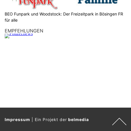
d
i
BEO Funpark und Woodstock: Der Freizeitpark in Bösingen FR
e
für alle
F
EMPFEHLUNGEN
l
a
g
g
e
.
Impressum
|
Ein Projekt der
belmedia