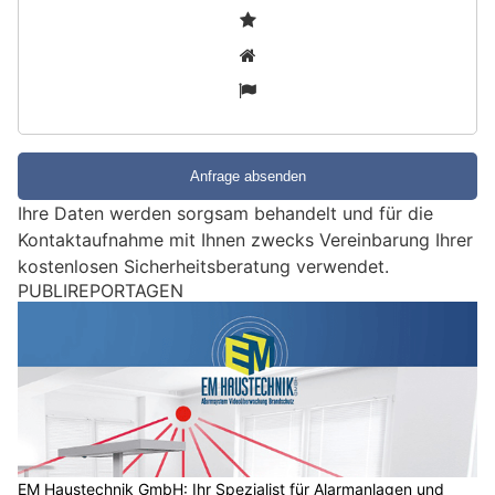
S
1
i
2
n
3
d
S
i
e
e
Ihre Daten werden sorgsam behandelt und für die
i
Kontaktaufnahme mit Ihnen zwecks Vereinbarung Ihrer
n
kostenlosen Sicherheitsberatung verwendet.
M
PUBLIREPORTAGEN
e
n
s
c
h
?
D
a
EM Haustechnik GmbH: Ihr Spezialist für Alarmanlagen und