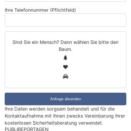
Ihre Telefonnummer (Pflichtfeld)
Sind Sie ein Mensch? Dann wählen Sie bitte
den
Baum
.
S
1
i
2
n
3
d
S
i
e
e
Ihre Daten werden sorgsam behandelt und für die
i
Kontaktaufnahme mit Ihnen zwecks Vereinbarung Ihrer
n
kostenlosen Sicherheitsberatung verwendet.
M