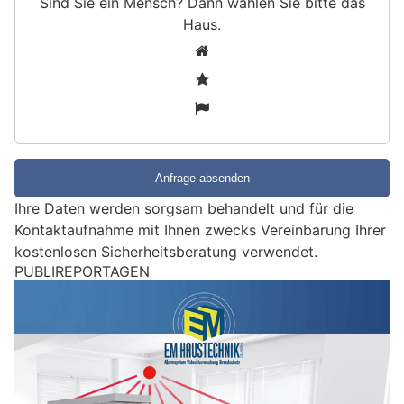
Sind Sie ein Mensch? Dann wählen Sie bitte
das
Haus
.
S
1
i
2
n
3
d
S
i
e
e
Ihre Daten werden sorgsam behandelt und für die
i
Kontaktaufnahme mit Ihnen zwecks Vereinbarung Ihrer
n
kostenlosen Sicherheitsberatung verwendet.
M
PUBLIREPORTAGEN
e
n
s
c
h
?