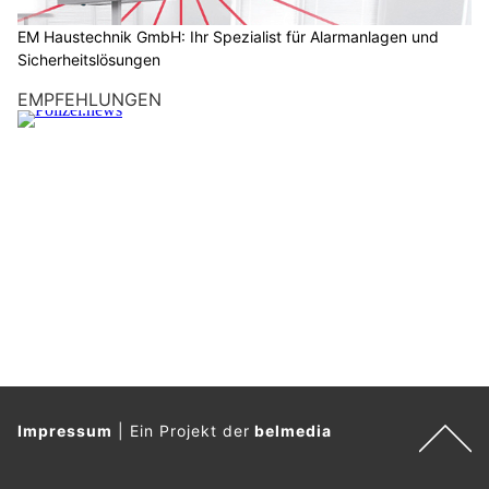
D
a
EM Haustechnik GmbH: Ihr Spezialist für Alarmanlagen und
Sicherheitslösungen
n
n
EMPFEHLUNGEN
w
ä
h
l
e
n
S
i
e
b
i
t
t
Impressum
|
Ein Projekt der
belmedia
e
d