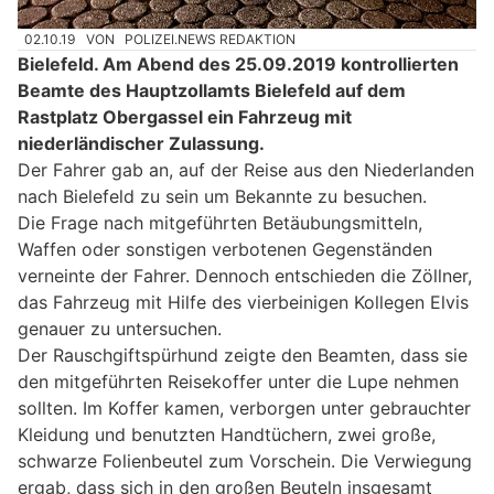
02.10.19
VON
POLIZEI.NEWS REDAKTION
Bielefeld. Am Abend des 25.09.2019 kontrollierten
Beamte des Hauptzollamts Bielefeld auf dem
Rastplatz Obergassel ein Fahrzeug mit
niederländischer Zulassung.
Der Fahrer gab an, auf der Reise aus den Niederlanden
nach Bielefeld zu sein um Bekannte zu besuchen.
Die Frage nach mitgeführten Betäubungsmitteln,
Waffen oder sonstigen verbotenen Gegenständen
verneinte der Fahrer. Dennoch entschieden die Zöllner,
das Fahrzeug mit Hilfe des vierbeinigen Kollegen Elvis
genauer zu untersuchen.
Der Rauschgiftspürhund zeigte den Beamten, dass sie
den mitgeführten Reisekoffer unter die Lupe nehmen
sollten. Im Koffer kamen, verborgen unter gebrauchter
Kleidung und benutzten Handtüchern, zwei große,
schwarze Folienbeutel zum Vorschein. Die Verwiegung
ergab, dass sich in den großen Beuteln insgesamt